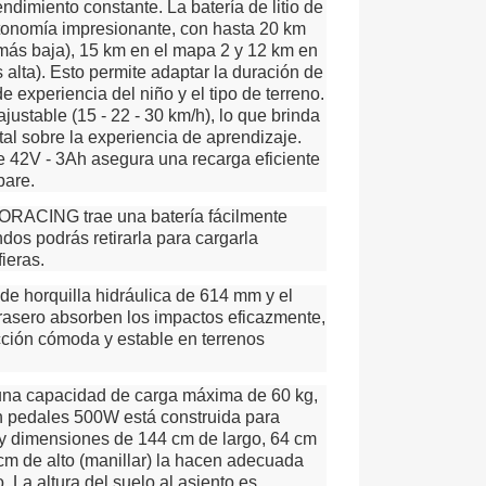
ndimiento constante. La batería de litio de
tonomía impresionante, con hasta 20 km
más baja), 15 km en el mapa 2 y 12 km en
alta). Esto permite adaptar la duración de
de experiencia del niño y el tipo de terreno.
ustable (15 - 22 - 30 km/h), lo que brinda
otal sobre la experiencia de aprendizaje.
e 42V - 3Ah asegura una recarga eficiente
pare.
ORACING trae una batería fácilmente
dos podrás retirarla para cargarla
ieras.
de horquilla hidráulica de 614 mm y el
trasero absorben los impactos eficazmente,
ción cómoda y estable en terrenos
una capacidad de carga máxima de 60 kg,
sin pedales 500W está construida para
 y dimensiones de 144 cm de largo, 64 cm
 cm de alto (manillar) la hacen adecuada
. La altura del suelo al asiento es