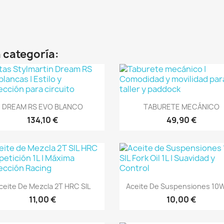
 categoría:
Vista rápida
Vista rápida


DREAM RS EVO BLANCO
TABURETE MECÁNICO
134,10 €
49,90 €
Vista rápida
Vista rápida


ceite De Mezcla 2T HRC SIL
Aceite De Suspensiones 10W
11,00 €
10,00 €