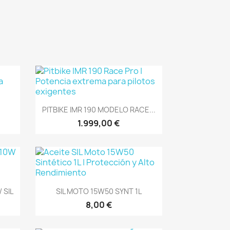
Vista rápida

PITBIKE IMR 190 MODELO RACE...
1.999,00 €
Vista rápida

 SIL
SIL MOTO 15W50 SYNT 1L
8,00 €