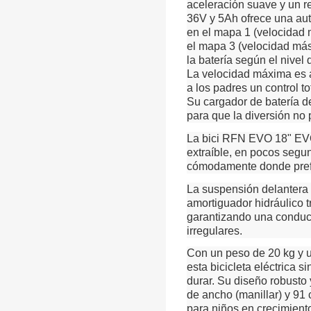
aceleración suave y un re
36V y 5Ah ofrece una au
en el mapa 1 (velocidad 
el mapa 3 (velocidad más 
la batería según el nivel 
La velocidad máxima es aj
a los padres un control t
Su cargador de batería d
para que la diversión no 
La bici RFN EVO 18" EV
extraíble, en pocos segun
cómodamente donde pref
La suspensión delantera 
amortiguador hidráulico 
garantizando una conduc
irregulares.
Con un peso de 20 kg y 
esta bicicleta eléctrica 
durar. Su diseño robusto
de ancho (manillar) y 91
para niños en crecimiento