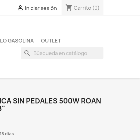
shopping_cart

Carrito
(0)
Iniciar sesión
LO GASOLINA
OUTLET
search
ICA SIN PEDALES 500W ROAN
8"
15 dias