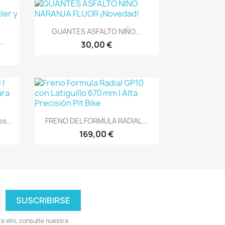
Vista rápida

GUANTES ASFALTO NIÑO...
..
30,00 €
Vista rápida

s...
FRENO DEL FORMULA RADIAL...
169,00 €
 ello, consulte nuestra