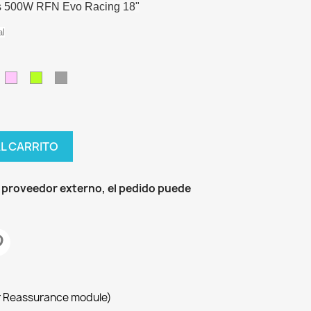
les 500W RFN Evo Racing 18"
al
egro-
Rosa-
Verde-
Gris
orado
Blanco
Amarillo
AL CARRITO
 proveedor externo, el pedido puede
r Reassurance module)