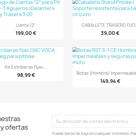
Vista rápida
Vista rápida


Llanta 12"
CABALLETE TRASERO FIJO.
199,00 €
39,00 €
Vista rápida

Kit Estriberas Fijas...
Vista rápida

Botas (Hombre) Impermeable
98,99 €
149,94 €
uestras
 y ofertas
Puede darse de baja en cualquier momento. Para