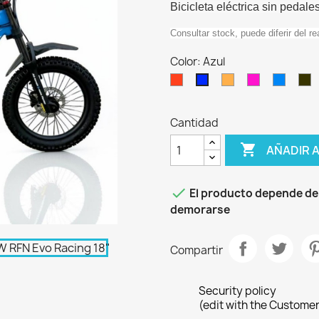
Bicicleta eléctrica sin peda
Consultar stock, puede diferir del re
Color: Azul
Rojo
Naranja
Rosa
Azul-
N
Azul
Rojo
D
Cantidad

AÑADIR 

El producto depende de
demorarse
Compartir
Security policy
(edit with the Custome