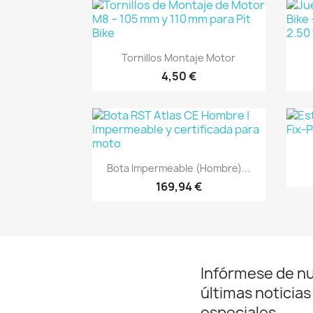
Vista rápida

Tornillos Montaje Motor
4,50 €
Vista rápida

Bota Impermeable (Hombre)...
169,94 €
Infórmese de n
últimas noticias
especiales