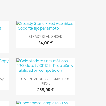
Vista rápida

STEADY STAND FIXED
84,00 €
Vista rápida

opy
CALENTADORES NEUMÁTICOS
PRO...
259,90 €