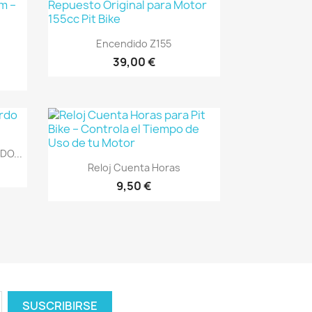
Vista rápida

Encendido Z155
39,00 €
DO...
Vista rápida

Reloj Cuenta Horas
9,50 €