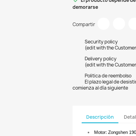

El producto depende de
demorarse
Compartir
Security policy
(edit with the Custome
Delivery policy
(edit with the Custome
Politica de reembolso
El plazo legal de desist
comienza al día siguiente
Descripción
Detal
Motor: Zongshen 19