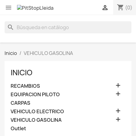
shopping_cart


(0)
search
Inicio
VEHICULO GASOLINA
INICIO

RECAMBIOS

EQUIPACION PILOTO
CARPAS

VEHICULO ELECTRICO

VEHICULO GASOLINA
Outlet