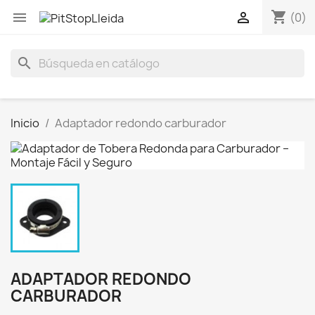
shopping_cart


(0)
search
Inicio
Adaptador redondo carburador
ADAPTADOR REDONDO
CARBURADOR