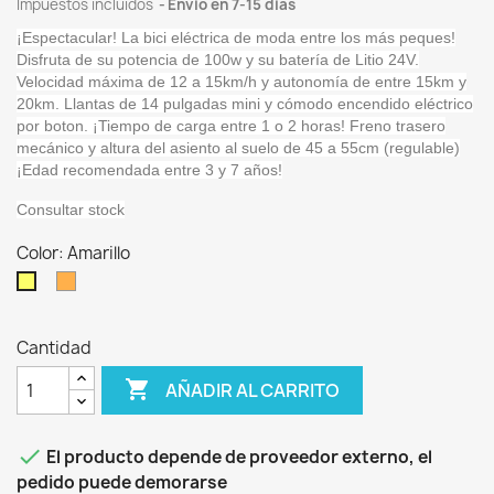
Impuestos incluidos
Envio en 7-15 dias
¡Espectacular! La bici eléctrica de moda entre los más peques!
Disfruta de su potencia de 100w y su batería de Litio 24V.
Velocidad máxima de 12 a 15km/h y autonomía de entre 15km y
20km. Llantas de 14 pulgadas mini y cómodo encendido eléctrico
por boton. ¡Tiempo de carga entre 1 o 2 horas! Freno trasero
mecánico y altura del asiento al suelo de 45 a 55cm (regulable)
¡Edad recomendada entre 3 y 7 años!
Consultar stock
Color: Amarillo
Naranja
Amarillo
Cantidad

AÑADIR AL CARRITO

El producto depende de proveedor externo, el
pedido puede demorarse