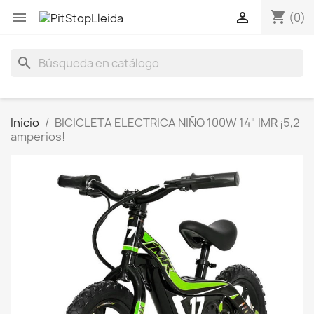
shopping_cart


(0)
search
Inicio
BICICLETA ELECTRICA NIÑO 100W 14" IMR ¡5,2
amperios!