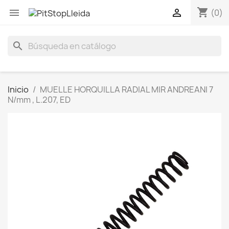
shopping_cart


(0)
search
Inicio
MUELLE HORQUILLA RADIAL MIR ANDREANI 7
N/mm , L.207, ED